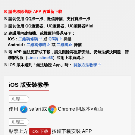
請先移除舊版 APP 再重新下載
請勿使用 QQ掃一掃、微信掃描、支付寶掃一掃
請勿使用 QQ瀏覽器、UC瀏覽器、UC瀏覽器Mini
建議用內建相機、或推薦的掃碼APP：
iOS :
二維碼條碼
或
QR碼
掃描
Android :
二維碼條瞄
或
二維碼
掃描
若 APP 無法更新或下載，請先刪除再重新安裝。仍無法解決問題，請
聯繫客服（
Line：sline66
）並附上本頁網址
iOS 版本遇到「無法驗證 App」時：
開啟方法教學
iOS 版安裝教學
步驟一
使用
safari 或
Chrome 開啟本>頁面
步驟二
點擊上方
按鈕下載安裝 APP
iOS 下載