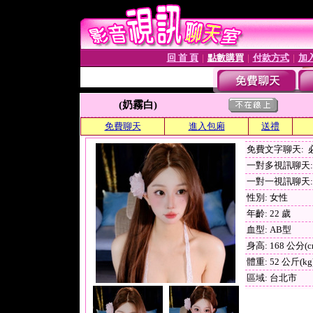
回 首 頁
點數購買
付款方式
加
│
│
│
(奶霧白)
免費聊天
進入包廂
送禮
免費文字聊天:
一對多視訊聊天: 
一對一視訊聊天: 
性別: 女性
年齡: 22 歲
血型: AB型
身高: 168 公分(c
體重: 52 公斤(kg
區域: 台北市