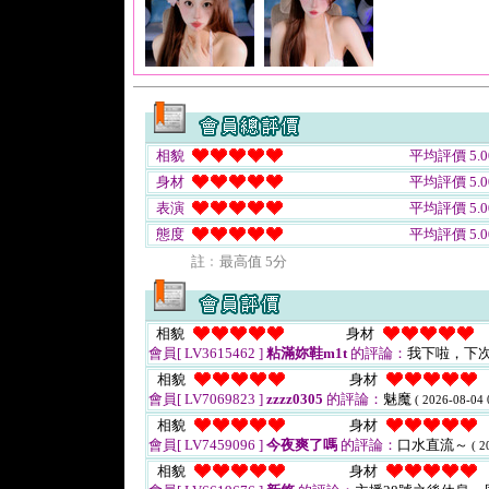
相貌
平均評價 5.0
身材
平均評價 5.0
表演
平均評價 5.0
態度
平均評價 5.0
註﹕最高值 5分
相貌
身材
會員[ LV3615462 ]
粘滿妳鞋m1t
的評論：
我下啦，下次
相貌
身材
會員[ LV7069823 ]
zzzz0305
的評論：
魅魔
( 2026-08-04 
相貌
身材
會員[ LV7459096 ]
今夜爽了嗎
的評論：
口水直流～
( 2
相貌
身材