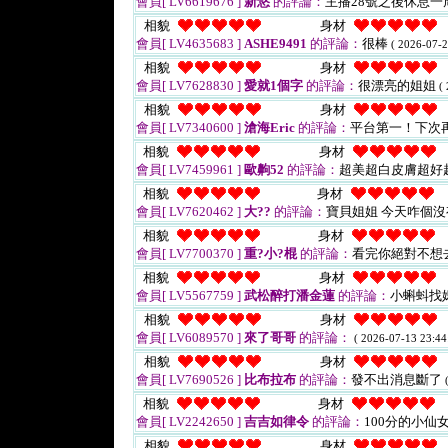
會員[ LV6619676 ]
新悠
的評論：
主播28號之後休息一
相貌
身材
會員[ LV4635683 ]
ASHE9491
的評論：
很棒
( 2026-07-2
相貌
身材
會員[ LV7628830 ]
愛就1個字
的評論：
很漂亮的姐姐
(
相貌
身材
會員[ LV7340600 ]
滄海Eric
的評論：
平台第一！下次
相貌
身材
會員[ LV7459961 ]
歐齁52
的評論：
超美超白皮膚超好
相貌
身材
會員[ LV7620462 ]
大??
的評論：
寶貝姐姐 今天咋個沒
相貌
身材
會員[ LV7700370 ]
重?小?棍
的評論：
看完你絕對不想
相貌
身材
會員[ LV5567759 ]
武松醉打潘金蓮
的評論：
小蝌蚪找
相貌
身材
會員[ LV6089570 ]
來了哥哥
的評論：
( 2026-07-13 23:44
相貌
身材
會員[ LV7690526 ]
比布拉布
的評論：
發不出消息斷了
相貌
身材
會員[ LV2242650 ]
吉吉如律令
的評論：
100分的小仙
相貌
身材