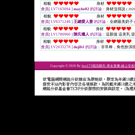
相貌
身材
會員[ LV7165094 ]
maybe02
的評論：
身材沒得說
( 202
相貌
身材
會員[ LV6371248 ]
王總愛人妻
的評論：
全網最美奶子
相貌
身材
會員[ LV1780960 ]
陳氏獵人
的評論：
這顏值 這美乳 
相貌
身材
會員[ LV2635278 ]
dajib1
的評論：
非常棒，角色扮演
Copyright © 2026 By
live173視訊聊天-美女直播-線上交