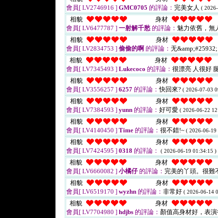
會員[ LV2746916 ]
GMC0705
的評論：
完美女人
( 2026-
相貌
身材
會員[ LV6477787 ]
一射解千愁
的評論：
魅力依舊，無
相貌
身材
會員[ LV2834753 ]
偷偷的啊
的評論：
无&amp;#25932
相貌
身材
會員[ LV7345493 ]
Lukecoco
的評論：
很漂亮 人很好 
相貌
身材
會員[ LV3556257 ]
6257
的評論：
快回來?
( 2026-07-03 0
相貌
身材
會員[ LV7384593 ]
yunn
的評論：
好可愛
( 2026-06-22 12
相貌
身材
會員[ LV4140450 ]
Time
的評論：
很不錯!~
( 2026-06-19 
相貌
身材
會員[ LV7424595 ]
0318
的評論：
( 2026-06-19 01:34:15 )
相貌
身材
會員[ LV6660082 ]
小橘仔
的評論：
完美的丫頭。很難
相貌
身材
會員[ LV6519170 ]
wyzhn
的評論：
非常好
( 2026-06-14 0
相貌
身材
會員[ LV7704980 ]
hdjbs
的評論：
顏值高身材好，表