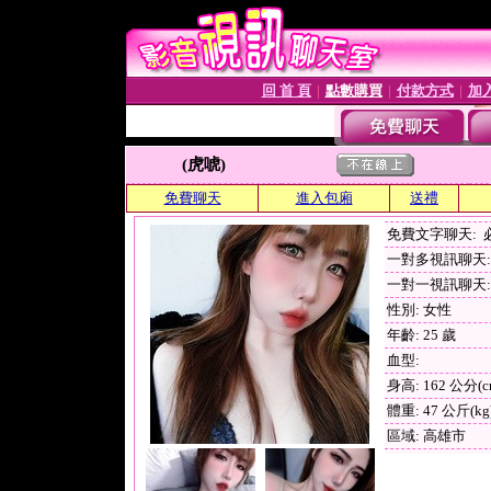
回 首 頁
點數購買
付款方式
加
│
│
│
(虎唬)
免費聊天
進入包廂
送禮
免費文字聊天:
一對多視訊聊天: 
一對一視訊聊天: 
性別: 女性
年齡: 25 歲
血型:
身高: 162 公分(c
體重: 47 公斤(kg
區域: 高雄市