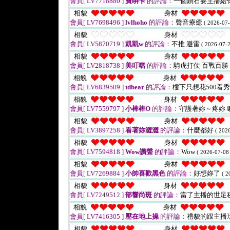
會員[ LV7718880 ]
寶哢卡
的評論：
一個鑽石要主播給
相貌
身材
會員[ LV7698496 ]
lvlhoho
的評論：
聲音療癒
( 2026-07-
相貌
身材
會員[ LV5870719 ]
凱凱w
的評論：
不推 避雷
( 2026-07-2
相貌
身材
會員[ LV2818738 ]
美叮噹
的評論：
騎虎打仗 百戰百勝
相貌
身材
會員[ LV6839509 ]
tdbear
的評論：
樓下只想花500看
相貌
身材
會員[ LV7559797 ]
小棒棒O
的評論：
守護著妳～疼妳 
相貌
身材
會員[ LV3897258 ]
看著妳澀澀
的評論：
什麼都好
( 202
相貌
身材
會員[ LV7594818 ]
Wow讚聲
的評論：
Wow
( 2026-07-08
相貌
身材
會員[ LV7269884 ]
小帥喜歡黑色
的評論：
好想妳了
( 2
相貌
身材
會員[ LV7249512 ]
部響尚斑
的評論：
當了主播的世足秘
相貌
身材
會員[ LV7416305 ]
壓在地上操
的評論：
禮貌的跟主播
相貌
身材