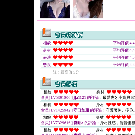
相貌
平均評價 4.4
身材
平均評價 4.4
表演
平均評價 4.5
態度
平均評價 4.4
註﹕最高值 5分
相貌
身材
會員[ LV5391806 ]
jja1121
的評論：
最愛虎牙小寶貝 
相貌
身材
會員[ LV1425942 ]
守口如瓶
的評論：
守護著你。疼你
相貌
身材
會員[ LV7329616 ]
愛睏a
的評論：
身材性感，聲音也
相貌
身材