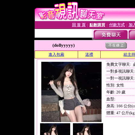
回 首 頁
點數購買
付款方式
加
│
│
│
(dollyyyyy)
進入包廂
送禮
給主
免費文字聊天:
一對多視訊聊天: 
一對一視訊聊天:
性別: 女性
年齡: 20 歲
血型:
身高: 166 公分(c
體重: 47 公斤(kg